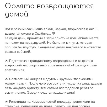
Орлята возвращаются
домой
Вот и закончилась наша яркая, жаркая, творческая и очень
душевная смена в Орлёнке... 💙
Каждый день, прожитый в этом поистине волшебном месте,
не похож на предыдущий. Не было ни минуты, которая
прошла бы впустую. Ежедневно детей накрывало множество
разных событий.
🔥 Подготовка к грандиозному награждению и закрытию
всероссийских спортивных соревнований «Президентские
состязания».
🔥 Совместный концерт с другими крутыми творческими
коллективами. После чего все зрители, уходя из зала, давали
пять каждому артисту, тем самым благодарили ребят за
выступление. Эмоции счастья зашкаливали!
🔥 Репетиции на Комсомольской площаде, репетиции на
стадионе, репетиции на траве, репетиции под сосной,