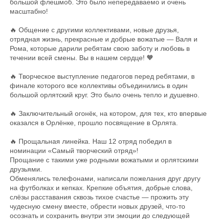
большой флешмоб. Это было непередаваемо и очень
масштабно!
🔥 Общение с другими коллективами, новые друзья,
отрядная жизнь, прекрасные и добрые вожатые — Валя и
Рома, которые дарили ребятам свою заботу и любовь в
течении всей смены. Вы в нашем сердце! 🧡
🔥 Творческое выступление педагогов перед ребятами, в
финале которого все коллективы объединились в один
большой орлятский круг. Это было очень тепло и душевно.
🔥 Заключительный огонёк, на котором, для тех, кто впервые
оказался в Орлёнке, прошло посвящение в Орлята.
🔥 Прощальная линейка. Наш 12 отряд победил в
номинации «Самый творческий отряд»!
Прощание с такими уже родными вожатыми и орлятскими
друзьями.
Обменялись телефонами, написали пожелания друг другу
на футболках и кепках. Крепкие объятия, добрые слова,
слёзы расставания сквозь тихое счастье — прожить эту
чудесную смену вместе, обрести новых друзей, что-то
осознать и сохранить внутри эти эмоции до следующей