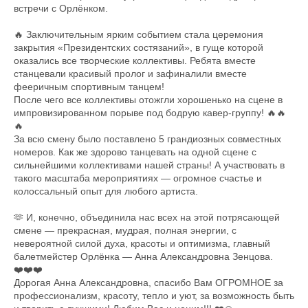
встречи с Орлёнком.
🔥 Заключительным ярким событием стала церемония
закрытия «Президентских состязаний», в гуще которой
оказались все творческие коллективы. Ребята вместе
станцевали красивый пролог и зафиналили вместе
фееричным спортивным танцем!
После чего все коллективы отожгли хорошенько на сцене в
импровизированном порыве под бодрую кавер-группу! 🔥🔥
🔥
За всю смену было поставлено 5 грандиозных совместных
номеров. Как же здорово танцевать на одной сцене с
сильнейшими коллективами нашей страны! А участвовать в
такого масштаба мероприятиях — огромное счастье и
колоссальный опыт для любого артиста.
🫶 И, конечно, объединила нас всех на этой потрясающей
смене — прекрасная, мудрая, полная энергии, с
невероятной силой духа, красоты и оптимизма, главный
балетмейстер Орлёнка — Анна Александровна Зенцова.
❤️❤️❤️
Дорогая Анна Александровна, спасибо Вам ОГРОМНОЕ за
профессионализм, красоту, тепло и уют, за возможность быть