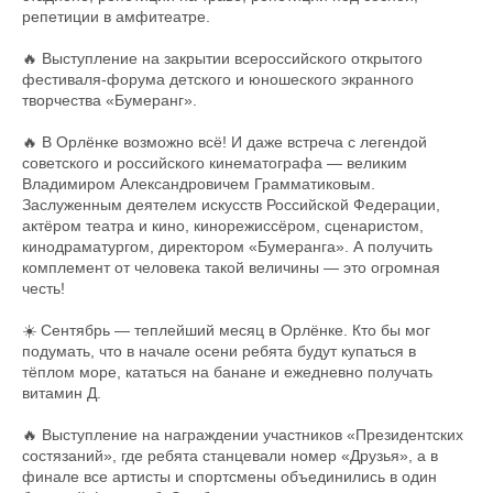
репетиции в амфитеатре.
🔥 Выступление на закрытии всероссийского открытого
фестиваля-форума детского и юношеского экранного
творчества «Бумеранг».
🔥 В Орлёнке возможно всё! И даже встреча с легендой
советского и российского кинематографа — великим
Владимиром Александровичем Грамматиковым.
Заслуженным деятелем искусств Российской Федерации,
актёром театра и кино, кинорежиссёром, сценаристом,
кинодраматургом, директором «Бумеранга». А получить
комплемент от человека такой величины — это огромная
честь!
☀️ Сентябрь — теплейший месяц в Орлёнке. Кто бы мог
подумать, что в начале осени ребята будут купаться в
тёплом море, кататься на банане и ежедневно получать
витамин Д.
🔥 Выступление на награждении участников «Президентских
состязаний», где ребята станцевали номер «Друзья», а в
финале все артисты и спортсмены объединились в один