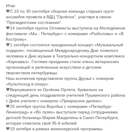
Итак:
🧡С 10 по 30 сентября сборная команда старших групп
ансамбля провела в ВДЦ "Орлёнок", участвуя в смене
"Президентские состязания".
🧡14 сентября группа Оптимисты выступила на Молодёжном
фестивале «Мы - Петербург» с номерами «Рыболовы» и «В
Кострому».
🧡1 октября состоялся праздничный концерт «Музыкальный
подарок», посвященный Международному Дню пожилого
человека и Дню музыки в Театрально-концертном комплексе
«Карнавал». Гостями праздника стали члены ветеранских
организаций и увлеченные искусством и детским
творчеством петербуржцы.
Наш коллектив представляли группа Друзья с номером
«Культпоход в оперу».
🧡Вернувшиеся из Орлёнка Орлята, буквально на
следующий день поздравляли учителей Пушкинского района
с Днём учителя с номером «Прекрасное далеко».
🧡25 октября группа Воробьи с номерами «Петербург-
Ленинград» и «Во лузях» выступали перед сотрудниками
детской больницы Марии Магдалины в Санкт-Петербурге,
которая отметила свой 95-й юбилей.
🧡19 октября в рамках внеконкурсной программы