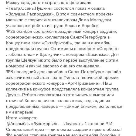
Международного театрального фестиваля
«Театр.Осень.Пушкин» состоялся показ мюзикла
«Золушка.Распродажа». В этом совместном проекте-
мюзикле с творческим коллективом Дома Молодежи
участвовали ребята из групп Весна и Воробьи.
🧡26 октября состоялся праздничный концерт ведущих
хореографических коллективов Санкт-Петербурга в
Концертном зале «Октябрьский», где наш ансамбль
представляли группы Оптимисты с номером «Сгорая от
любопытства» и Щелкунчик с номером «Васильки». Для
группы Щелкунчик это было первое выступление с этим
номером и как же здорово они его станцевали.
🧡В последний день октября в Санкт-Петербурге прошёл
заключительный этап Гранд Финала творческой премии
хореографического конкурса «Арт-Признание». Наш
коллектив на конкурсе представляла концертная группа
Друзья. Ребята основательно готовились и выступили
отлично! Конечно, очень волновались, ведь один из
представленных номеров — «Зимой близко», исполнялся
ими впервые!
Итоги конкурса:
🥇Ансамбль «Лукоморье» — Лауреаты 1 степени!!! И
Специальный приз — диплом за создание яркого образа!
🧡4 ноября старшие группы нашего ансамбля Воробьи и