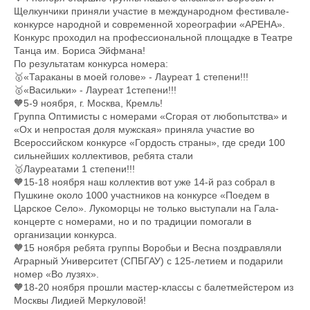
Щелкунчики приняли участие в международном фестивале-
конкурсе народной и современной хореографии «АРЕНА».
Конкурс проходил на профессиональной площадке в Театре
Танца им. Бориса Эйфмана!
По результатам конкурса номера:
🥇«Тараканы в моей голове» - Лауреат 1 степени!!!
🥇«Васильки» - Лауреат 1степени!!!
🧡5-9 ноября, г. Москва, Кремль!
Группа Оптимисты с номерами «Сгорая от любопытства» и
«Ох и непростая доля мужская» приняла участие во
Всероссийском конкурсе «Гордость страны», где среди 100
сильнейших коллективов, ребята стали
🥇Лауреатами 1 степени!!!
🧡15-18 ноября наш коллектив вот уже 14-й раз собрал в
Пушкине около 1000 участников на конкурсе «Поедем в
Царское Село». Лукоморцы не только выступали на Гала-
концерте с номерами, но и по традиции помогали в
организации конкурса.
🧡15 ноября ребята группы Воробьи и Весна поздравляли
Аграрный Университет (СПБГАУ) с 125-летием и подарили
номер «Во лузях».
🧡18-20 ноября прошли мастер-классы с балетмейстером из
Москвы Лидией Меркуловой!