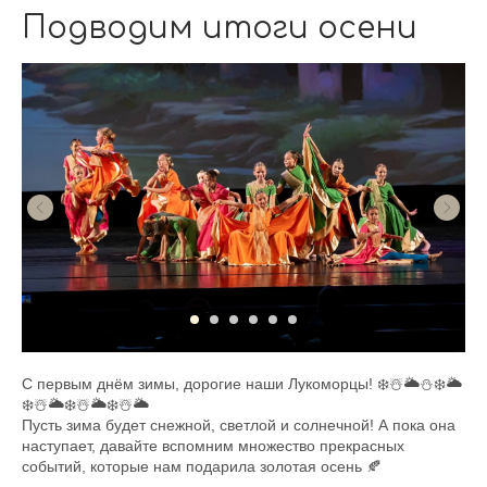
Подводим итоги осени
С первым днём зимы, дорогие наши Лукоморцы! ❄️☃️🌥⛄️❄️🌥
❄️☃️🌥❄️☃️🌥❄️☃️🌥
Пусть зима будет снежной, светлой и солнечной! А пока она
наступает, давайте вспомним множество прекрасных
событий, которые нам подарила золотая осень 🍂