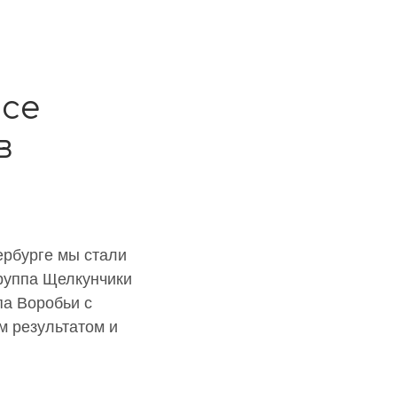
рсе
в
ербурге мы стали
группа Щелкунчики
па Воробьи с
м результатом и