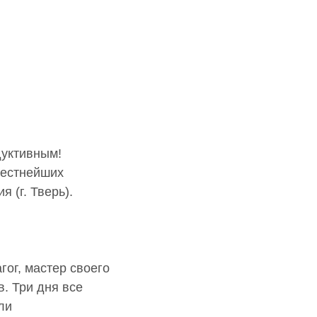
уктивным!
вестнейших
 (г. Тверь).
гог, мастер своего
. Три дня все
ли