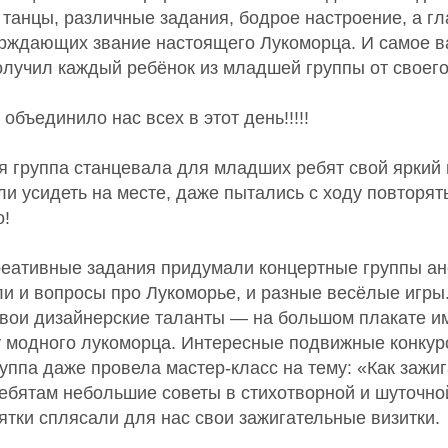
 танцы, различные задания, бодрое настроение, а г
рждающих звание настоящего Лукоморца. И самое в
олучил каждый ребёнок из младшей группы от своег
объединило нас всех в этот день!!!!!
я группа станцевала для младших ребят свой яркий
и усидеть на месте, даже пытались с ходу повторят
о!
еативные задания придумали концертные группы а
и и вопросы про Лукоморье, и разные весёлые игры.
свои дизайнерские таланты — на большом плакате и
 модного лукоморца. Интересные подвижные конкурс
уппа даже провела мастер-класс на тему: «Как зажиг
ребятам небольшие советы в стихотворной и шуточн
тки сплясали для нас свои зажигательные визитки.