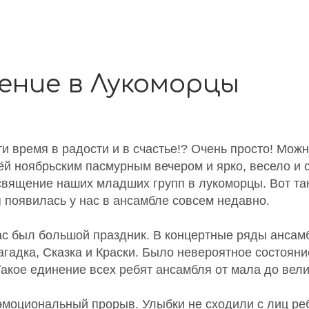
ение в Лукоморцы
и время в радости и в счастье!? Очень просто! Можн
ёй ноябрьским пасмурным вечером и ярко, весело и 
священие наших младших групп в лукоморцы. Вот та
 появилась у нас в ансамбле совсем недавно.
 нас был большой праздник. В концертные ряды анса
агадка, Сказка и Краски. Было невероятное состоян
Такое единение всех ребят ансамбля от мала до вели
эмоциональный прорыв. Улыбки не сходили с лиц реб