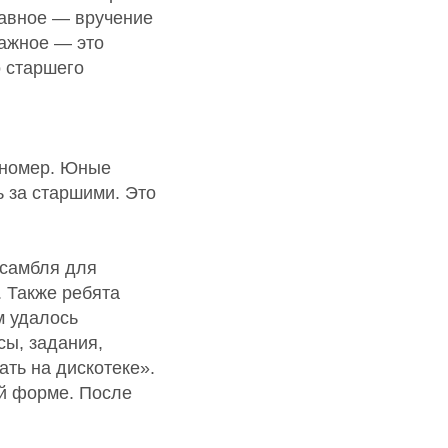
лавное — вручение
ажное — это
о старшего
 номер. Юные
ь за старшими. Это
нсамбля для
 Также ребята
м удалось
ы, задания,
ать на дискотеке».
ой форме. После