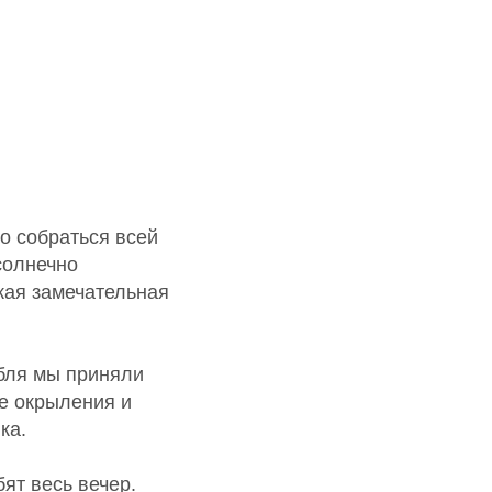
о собраться всей
солнечно
кая замечательная
мбля мы приняли
ие окрыления и
ка.
ят весь вечер.